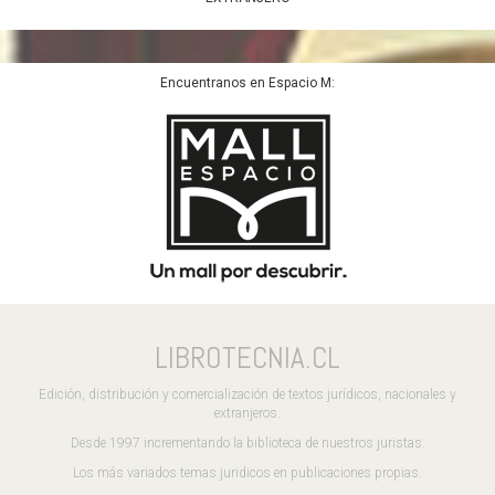
Encuentranos en Espacio M:
LIBROTECNIA.CL
Edición, distribución y comercialización de textos jurídicos, nacionales y
extranjeros.
Desde 1997 incrementando la biblioteca de nuestros juristas.
Los más variados temas juridicos en publicaciones propias.