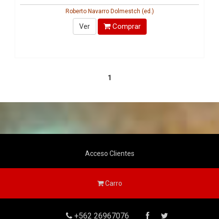
Roberto Navarro Dolmestch (ed.)
Comprar
Ver
1
Acceso Clientes
Carro
+562 26967076