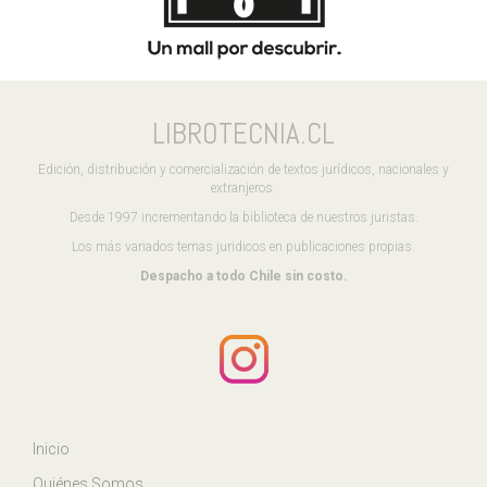
LIBROTECNIA.CL
Edición, distribución y comercialización de textos jurídicos, nacionales y
extranjeros.
Desde 1997 incrementando la biblioteca de nuestros juristas.
Los más variados temas juridicos en publicaciones propias.
Despacho a todo Chile sin costo.
Inicio
Quiénes Somos