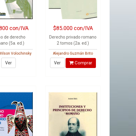
800
con/IVA
$85.000
con/IVA
so de derecho
Derecho privado romano
ano (5a. ed.)
2 tomos (2a. ed.)
Wilson Volochinsky
Alejandro Guzmán Brito
Comprar
Ver
Ver