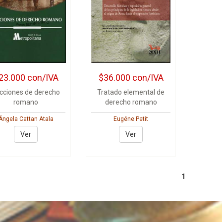
23.000
con/IVA
$36.000
con/IVA
cciones de derecho
Tratado elemental de
romano
derecho romano
Ángela Cattan Atala
Eugéne Petit
Ver
Ver
1