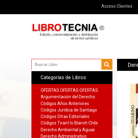
Acceso Clientes
Der
Categorías de Libros
OFERTAS OFERTAS OFERTAS
Argumentación del Derecho
Códigos Años Anteriores
Códigos Jurídica de Santiago
Códigos Otras Editoriales
Códigos Tirant lo Blanch Chile
Derecho Ambiental y Aguas
Derecho Administrativo