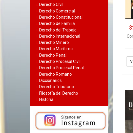
Derecho Civil
Derecho Comercial
Derecho Constitucional
Derecho de Familia
$
Derecho del Trabajo
Derecho Internacional
Co
Derecho Minero
Derecho Marítimo
Derecho Penal
V
Derecho Procesal Civil
Derecho Procesal Penal
Derecho Romano
Diccionarios
Derecho Tributario
Filosofía del Derecho
Historia