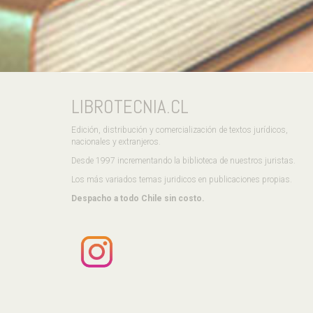
LIBROTECNIA.CL
Edición, distribución y comercialización de textos jurídicos,
nacionales y extranjeros.
Desde 1997 incrementando la biblioteca de nuestros juristas.
Los más variados temas juridicos en publicaciones propias.
Despacho a todo Chile sin costo.