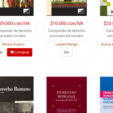
29.000
con/IVA
$10.000
con/IVA
$23.
mpendio de derecho
Compendio de derecho
Cur
privado romano
procesal civil romano
rom
Antonio Guarino
Leopold Wenger
Bracey 
Comprar
er
Ver