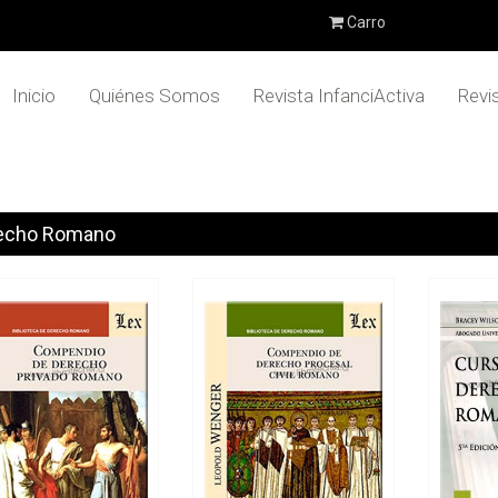
Carro
Inicio
Quiénes Somos
Revista InfanciActiva
Revi
echo Romano