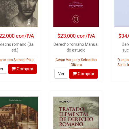
22.000
con/IVA
$23.000
con/IVA
$34.
recho romano (3a.
Derecho romano Manual
Der
ed.)
de estudio
suc
rancisco Samper Polo
César Vargas y Sebastián
Franci
Olivero
Sonia 
Comprar
er
Comprar
Ver