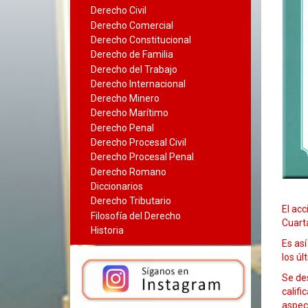
Derecho Civil
Derecho Comercial
Derecho Constitucional
Derecho de Familia
Derecho del Trabajo
Derecho Internacional
Derecho Minero
Derecho Marítimo
Derecho Penal
Derecho Procesal Civil
Derecho Procesal Penal
Derecho Romano
Diccionarios
Derecho Tributario
El acc
Filosofía del Derecho
Cuart
Historia
Es así
los ú
Se des
califi
aspect