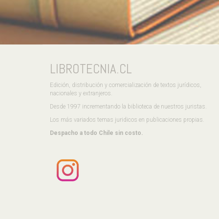
LIBROTECNIA.CL
Edición, distribución y comercialización de textos jurídicos,
nacionales y extranjeros.
Desde 1997 incrementando la biblioteca de nuestros juristas.
Los más variados temas juridicos en publicaciones propias.
Despacho a todo Chile sin costo.