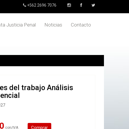
+562 2696 7076
sta Justicia Penal
Noticias
Contacto
es del trabajo Análisis
dencial
327
0
Comprar
con/IVA