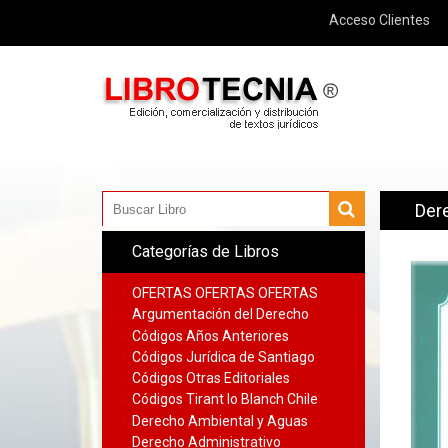
Acceso Clientes
Dere
Categorías de Libros
OFERTAS OFERTAS OFERTAS
Argumentación del Derecho
Códigos Años Anteriores
Códigos Jurídica de Santiago
Códigos Otras Editoriales
Códigos Tirant lo Blanch Chile
Derecho Ambiental y Aguas
Derecho Administrativo