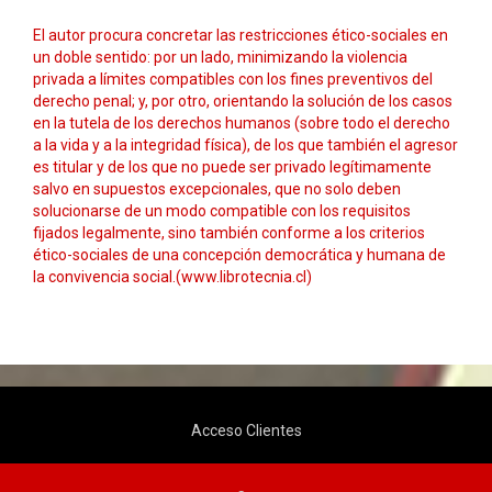
El autor procura concretar las restricciones ético-sociales en
un doble sentido: por un lado, minimizando la violencia
privada a límites compatibles con los fines preventivos del
derecho penal; y, por otro, orientando la solución de los casos
en la tutela de los derechos humanos (sobre todo el derecho
a la vida y a la integridad física), de los que también el agresor
es titular y de los que no puede ser privado legítimamente
salvo en supuestos excepcionales, que no solo deben
solucionarse de un modo compatible con los requisitos
fijados legalmente, sino también conforme a los criterios
ético-sociales de una concepción democrática y humana de
la convivencia social.(www.librotecnia.cl)
Acceso Clientes