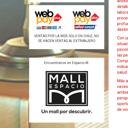
acoso 
detall
labora
proce
profun
destin
VENTAS POR LA WEB SOLO EN CHILE, NO
Con u
SE HACEN VENTAS AL EXTRANJERO
situac
psicol
las pe
Compl
Encuentranos en Espacio M:
indica
salud 
Más al
necesi
ambien
persp
oport
de vio