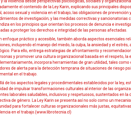
y la violencia desde perspectivas psicológicas, sociales y organizacionale
adamente el contenido de la Ley Karin, explicando sus principales disposi
l, acoso sexual y violencia en el trabajo; las obligaciones de prevención
dimientos de investigación; y las medidas correctivas y sancionatorias
diza en los principios que orientan los procesos de denuncia e investi
adas a proteger los derechos e integridad de las personas afectadas.
n enfoque práctico y accesible, también aborda aspectos esenciales re
iones, incluyendo el manejo del miedo, la culpa, la ansiedad y el estr
ógico. Para ello, entrega estrategias de afrontamiento y recomendacion
rsonas y promover una cultura organizacional basada en el respeto, la e
ementariamente, incorpora herramientas de gran utilidad, tales como c
dores de alerta para la detección temprana de situaciones de riesgo ps
mental en el trabajo.
lá de los aspectos legales y procedimentales establecidos por la ley, e
dad de impulsar transformaciones culturales al interior de las organiza
tes laborales saludables, inclusivos y respetuosos, sustentados en la d
ectiva de género. La Ley Karin se presenta así no solo como un mecanis
unidad para fortalecer culturas organizacionales más justas, equitativ
lencia en el trabajo.(www.librotecnia.cl)