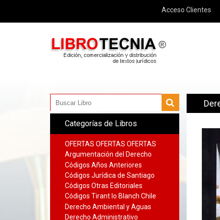
Acceso Clientes
Dere
Categorías de Libros
OFERTAS OFERTAS OFERTAS
Argumentación del Derecho
Códigos Años Anteriores
Códigos Jurídica de Santiago
Códigos Otras Editoriales
Códigos Tirant lo Blanch Chile
Derecho Ambiental y Aguas
Derecho Administrativo