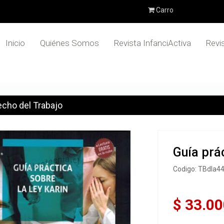
Carro
Inicio
Quiénes Somos
Revista InfanciActiva
Revi
cho del Trabajo
Guía prác
Codigo: TBdla4
$ 33.00