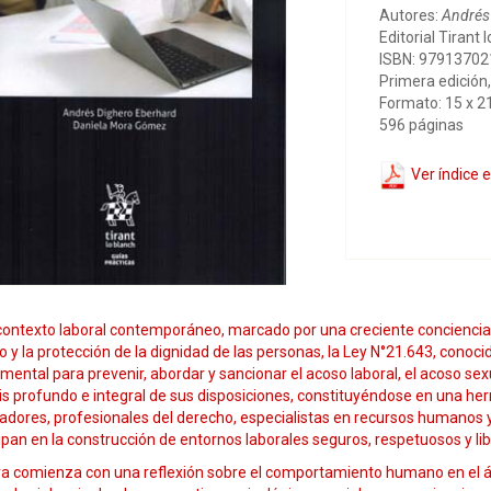
Autores:
Andrés
Editorial Tirant 
ISBN: 9791370
Primera edición,
Formato: 15 x 2
596 páginas
Ver índice 
 contexto laboral contemporáneo, marcado por una creciente conciencia
 y la protección de la dignidad de las personas, la Ley N°21.643, cono
ental para prevenir, abordar y sancionar el acoso laboral, el acoso sexua
sis profundo e integral de sus disposiciones, constituyéndose en una h
adores, profesionales del derecho, especialistas en recursos humanos 
ipan en la construcción de entornos laborales seguros, respetuosos y lib
ra comienza con una reflexión sobre el comportamiento humano en el ám