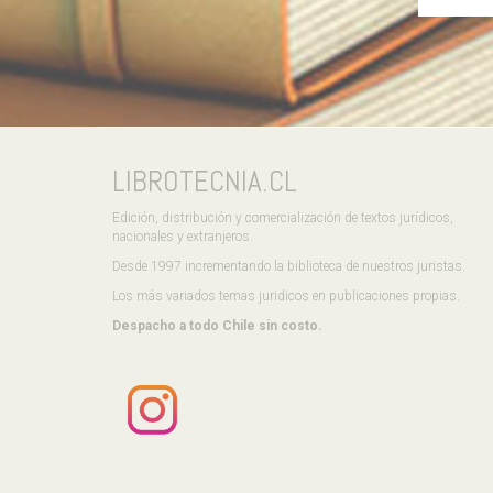
LIBROTECNIA.CL
Edición, distribución y comercialización de textos jurídicos,
nacionales y extranjeros.
Desde 1997 incrementando la biblioteca de nuestros juristas.
Los más variados temas juridicos en publicaciones propias.
Despacho a todo Chile sin costo.