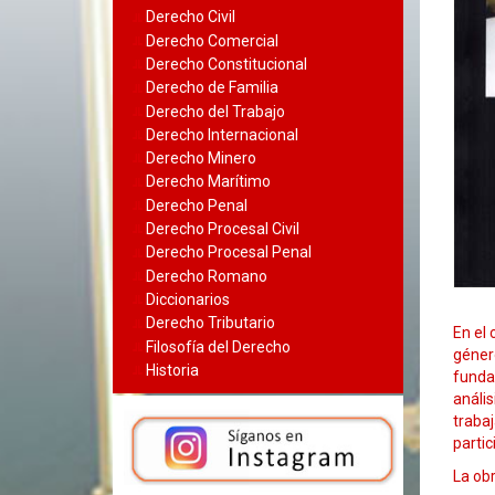
Derecho Civil
Derecho Comercial
Derecho Constitucional
Derecho de Familia
Derecho del Trabajo
Derecho Internacional
Derecho Minero
Derecho Marítimo
Derecho Penal
Derecho Procesal Civil
Derecho Procesal Penal
Derecho Romano
Diccionarios
Derecho Tributario
En el
Filosofía del Derecho
género
Historia
fundam
análi
trabaj
partic
La ob