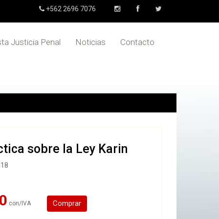
+562 2696 7076
sta Justicia Penal
Noticias
Contacto
tica sobre la Ley Karin
418
0
Comprar
con/IVA