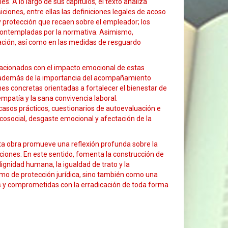
s. A lo largo de sus capítulos, el texto analiza
ciones, entre ellas las definiciones legales de acoso
 y protección que recaen sobre el empleador; los
 contempladas por la normativa. Asimismo,
gación, así como en las medidas de resguardo
lacionados con el impacto emocional de estas
és, además de la importancia del acompañamiento
es concretas orientadas a fortalecer el bienestar de
mpatía y la sana convivencia laboral.
asos prácticos, cuestionarios de autoevaluación e
icosocial, desgaste emocional y afectación de la
sta obra promueve una reflexión profunda sobre la
ciones. En este sentido, fomenta la construcción de
ignidad humana, la igualdad de trato y la
mo de protección jurídica, sino también como una
as y comprometidas con la erradicación de toda forma