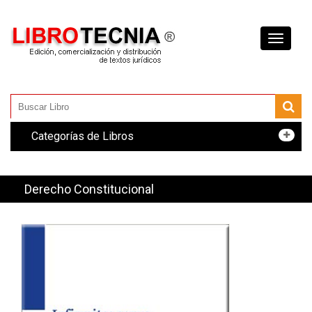
Toggle
navigati
Categorías de Libros
Derecho Constitucional