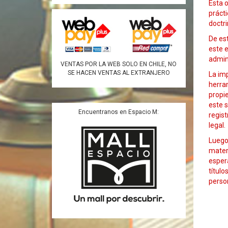
Esta o
prácti
doctri
De est
este e
admini
VENTAS POR LA WEB SOLO EN CHILE, NO
SE HACEN VENTAS AL EXTRANJERO
La imp
herra
propie
este s
Encuentranos en Espacio M:
regist
legal.
Luego 
materi
esper
título
perso