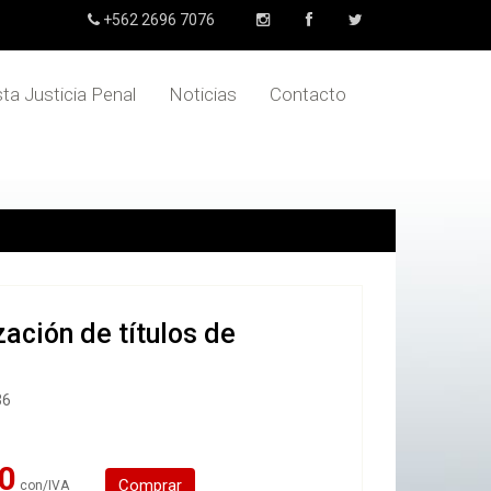
+562 2696 7076
sta Justicia Penal
Noticias
Contacto
ación de títulos de
36
0
Comprar
con/IVA