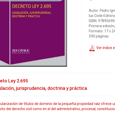
Autor:
Pedro Ign
Ius Civile Editori
ISBN: 9789569
Primera edición,
Formato: 17 x 2
590 páginas
Ver índice 
eto Ley 2.695
slación, jurisprudencia, doctrina y práctica
ularizacíón de títulos de dominio de la pequeña propiedad raíz ofrece 
ito del derecho civil como en el del administrativo, procesal, constitucio