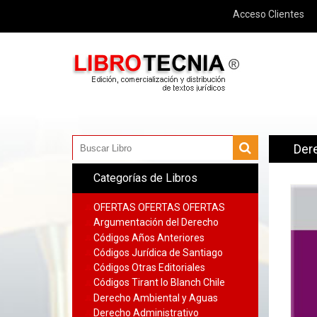
Acceso Clientes
Dere
Categorías de Libros
OFERTAS OFERTAS OFERTAS
Argumentación del Derecho
Códigos Años Anteriores
Códigos Jurídica de Santiago
Códigos Otras Editoriales
Códigos Tirant lo Blanch Chile
Derecho Ambiental y Aguas
Derecho Administrativo