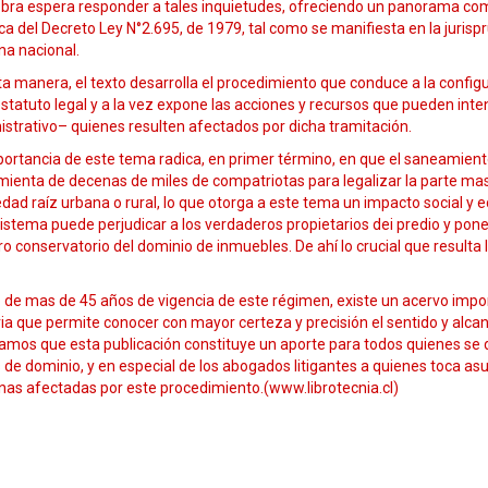
bra espera responder a tales inquietudes, ofreciendo un panorama compl
ca del Decreto Ley N°2.695, de 1979, tal como se manifiesta en la jurispru
na nacional.
a manera, el texto desarrolla el procedimiento que conduce a la config
statuto legal y a la vez expone las acciones y recursos que pueden inte
strativo– quienes resulten afectados por dicha tramitación.
ortancia de este tema radica, en primer término, en que el saneamiento 
mienta de decenas de miles de compatriotas para legalizar la parte ma
dad raíz urbana o rural, lo que otorga a este tema un impacto social y e
istema puede perjudicar a los verdaderos propietarios dei predio y poner
ro conservatorio del dominio de inmuebles. De ahí lo crucial que resulta
de mas de 45 años de vigencia de este régimen, existe un acervo impor
a que permite conocer con mayor certeza y precisión el sentido y alcance
amos que esta publicación constituye un aporte para todos quienes se d
s de dominio, y en especial de los abogados litigantes a quienes toca asu
nas afectadas por este procedimiento.(www.librotecnia.cl)