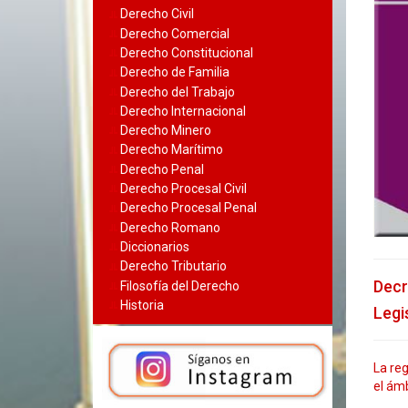
Derecho Civil
Derecho Comercial
Derecho Constitucional
Derecho de Familia
Derecho del Trabajo
Derecho Internacional
Derecho Minero
Derecho Marítimo
Derecho Penal
Derecho Procesal Civil
Derecho Procesal Penal
Derecho Romano
Diccionarios
Derecho Tributario
Decr
Filosofía del Derecho
Historia
Legi
La reg
el ámb