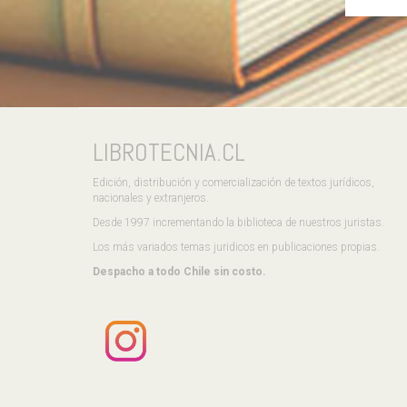
LIBROTECNIA.CL
Edición, distribución y comercialización de textos jurídicos,
nacionales y extranjeros.
Desde 1997 incrementando la biblioteca de nuestros juristas.
Los más variados temas juridicos en publicaciones propias.
Despacho a todo Chile sin costo.