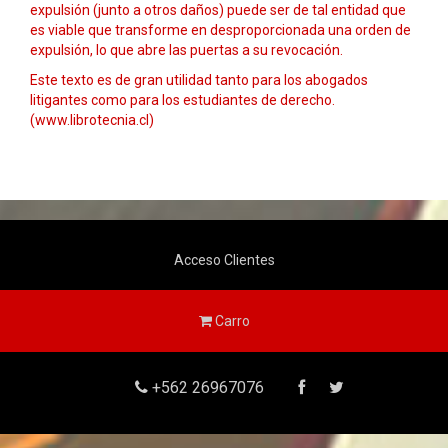
expulsión (junto a otros daños) puede ser de tal entidad que
es viable que transforme en desproporcionada una orden de
expulsión, lo que abre las puertas a su revocación.
Este texto es de gran utilidad tanto para los abogados
litigantes como para los estudiantes de derecho.
(www.librotecnia.cl)
Acceso Clientes
Carro
+562 26967076