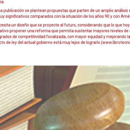
ia.
a publicación se plantean propuestas que parten de un amplio análisis d
y significativos comparados con la situación de los años 90 y con Amér
esita un diseño que se proyecte al futuro, considerando que lo que hoy
ativo proponer una reforma que permita sustentar mayores niveles de d
grados de competitividad focalizada, con mayor equidad y mejorando la c
to de ley del actual gobierno está muy lejos de lograrlo.(www.librotecnia