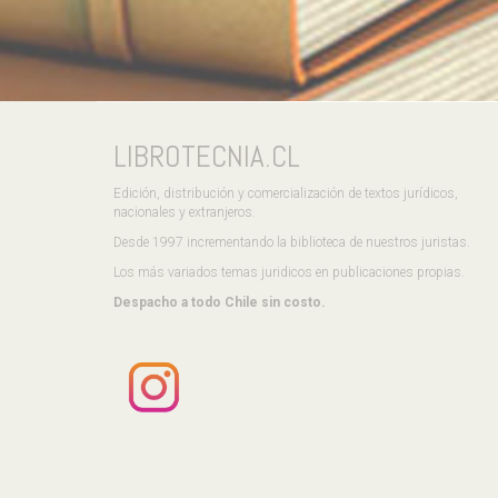
LIBROTECNIA.CL
Edición, distribución y comercialización de textos jurídicos,
nacionales y extranjeros.
Desde 1997 incrementando la biblioteca de nuestros juristas.
Los más variados temas juridicos en publicaciones propias.
Despacho a todo Chile sin costo.