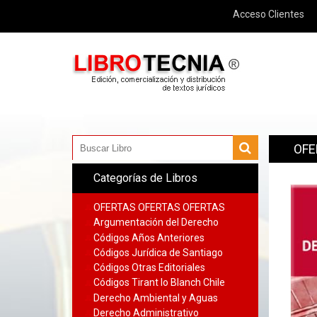
Acceso Clientes
OFE
Categorías de Libros
OFERTAS OFERTAS OFERTAS
Argumentación del Derecho
Códigos Años Anteriores
Códigos Jurídica de Santiago
Códigos Otras Editoriales
Códigos Tirant lo Blanch Chile
Derecho Ambiental y Aguas
Derecho Administrativo