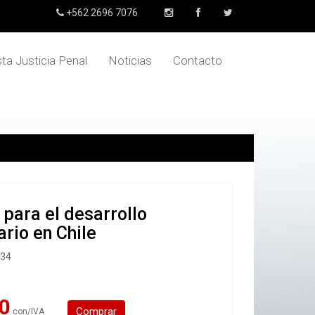
+562 2696 7076
sta Justicia Penal
Noticias
Contacto
 para el desarrollo
ario en Chile
834
0
Comprar
con/IVA