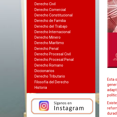
Derecho Civil
Derecho Comercial
Derecho Constitucional
Derecho de Familia
Derecho del Trabajo
Derecho Internacional
Derecho Minero
Derecho Marítimo
Derecho Penal
Derecho Procesal Civil
Derecho Procesal Penal
Derecho Romano
Diccionarios
Derecho Tributario
Esta 
Filosofía del Derecho
gener
Historia
adapt
polític
Existe
reform
durad