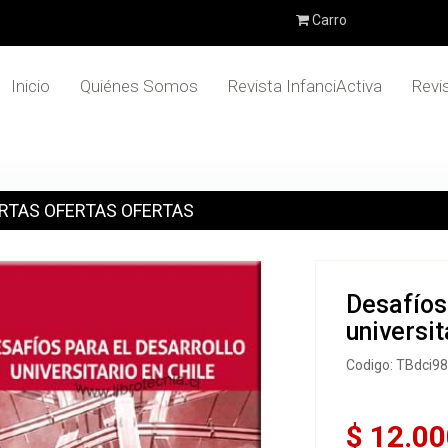
Carro
Inicio
Quiénes Somos
Revista InfanciActiva
Revi
RTAS OFERTAS OFERTAS
Desafíos
universit
Codigo: TBdci9
$ 12.00