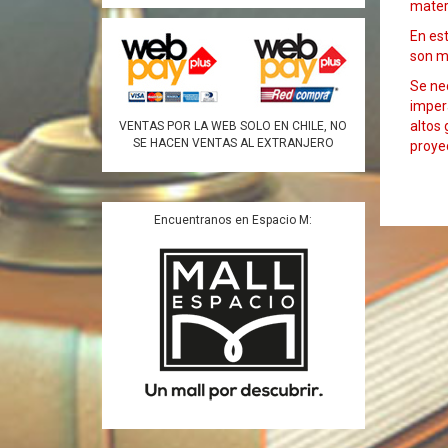
mater
En est
son mu
Se nec
imper
altos 
VENTAS POR LA WEB SOLO EN CHILE, NO
SE HACEN VENTAS AL EXTRANJERO
proyec
Encuentranos en Espacio M: