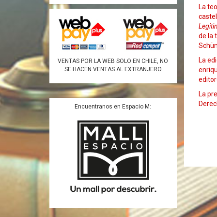
La teo
castel
Legiti
de la 
Schün
La edi
VENTAS POR LA WEB SOLO EN CHILE, NO
enriqu
SE HACEN VENTAS AL EXTRANJERO
edito
La pre
Derech
Encuentranos en Espacio M: