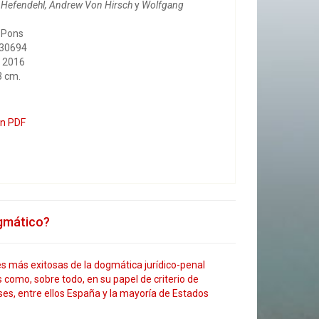
 Hefendehl, Andrew Von Hirsch
y
Wolfgang
l Pons
230694
, 2016
3 cm.
en PDF
ogmático?
nes más exitosas de la dogmática jurídico-penal
 como, sobre todo, en su papel de criterio de
ses, entre ellos España y la mayoría de Estados