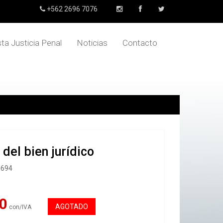
+562 2696 7076
sta Justicia Penal
Noticias
Contacto
 del bien jurídico
0694
0
AGOTADO
con/IVA