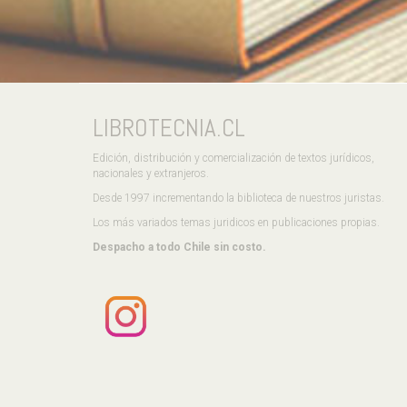
LIBROTECNIA.CL
Edición, distribución y comercialización de textos jurídicos,
nacionales y extranjeros.
Desde 1997 incrementando la biblioteca de nuestros juristas.
Los más variados temas juridicos en publicaciones propias.
Despacho a todo Chile sin costo.