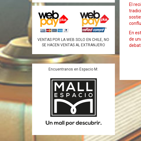
El rec
tradic
sostie
confl
En est
de una
VENTAS POR LA WEB SOLO EN CHILE, NO
debate
SE HACEN VENTAS AL EXTRANJERO
Encuentranos en Espacio M: