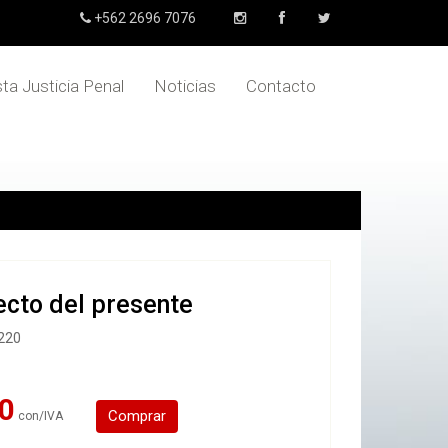
+562 2696 7076
sta Justicia Penal
Noticias
Contacto
ecto del presente
220
0
Comprar
con/IVA