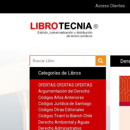
Acceso Clientes
Der
Categorías de Libros
OFERTAS OFERTAS OFERTAS
Argumentación del Derecho
Códigos Años Anteriores
Códigos Jurídica de Santiago
Códigos Otras Editoriales
Códigos Tirant lo Blanch Chile
Derecho Ambiental y Aguas
Derecho Administrativo