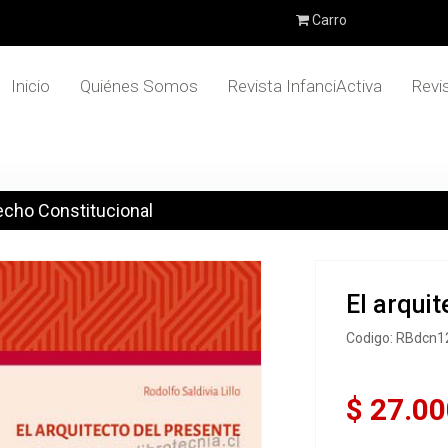
Carro
Inicio
Quiénes Somos
Revista InfanciActiva
Revi
echo Constitucional
El arquit
Codigo: RBdcn1
$ 27.00