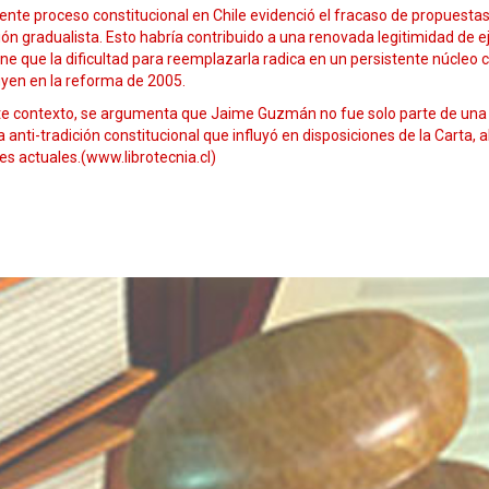
iente proceso constitucional en Chile evidenció el fracaso de propuesta
ión gradualista. Esto habría contribuido a una renovada legitimidad de e
ne que la dificultad para reemplazarla radica en un persistente núcleo 
uyen en la reforma de 2005.
e contexto, se argumenta que Jaime Guzmán no fue solo parte de una tr
 anti-tradición constitucional que influyó en disposiciones de la Carta,
s actuales.(www.librotecnia.cl)