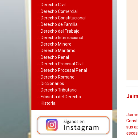
Derecho Civil
Derecho Comercial
Derecho Constitucional
Derecho de Familia
Derecho del Trabajo
Derecho Internacional
Derecho Minero
Derecho Marítimo
Derecho Penal
Derecho Procesal Civil
Derecho Procesal Penal
Derecho Romano
Diccionarios
Derecho Tributario
Jaim
Filosofía del Derecho
Historia
Jaime 
Consti
sus ap
escas