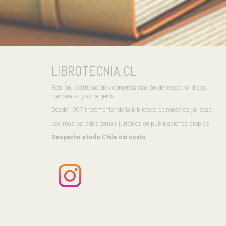
LIBROTECNIA.CL
Edición, distribución y comercialización de textos jurídicos,
nacionales y extranjeros.
Desde 1997 incrementando la biblioteca de nuestros juristas.
Los más variados temas juridicos en publicaciones propias.
Despacho a todo Chile sin costo.