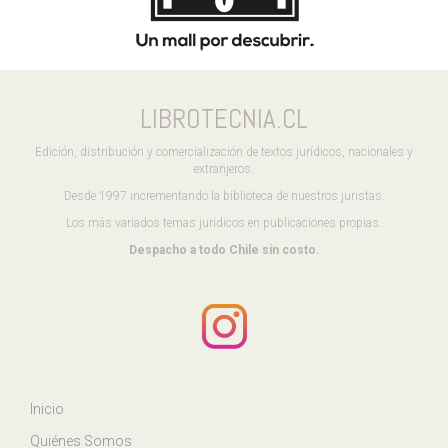
LIBROTECNIA.CL
Edición, distribución y comercialización de textos jurídicos, nacionales y
extranjeros.
Desde 1997 incrementando la biblioteca de nuestros juristas.
Los más variados temas juridicos en publicaciones propias.
Despacho a todo Chile sin costo.
Inicio
Quiénes Somos