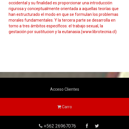
occidental y su finalidad es proporcionar una introducción
rigurosa y conceptualmente orientada a aquellas teorías que
han estructurado el modo en que se formulan los problemas
morales fundamentales. Y la tercera parte se desarrolla en
torno a tres ámbitos específicos: el trabajo sexual, la
gestación por sustitucion y la eutanasia.(www.librotecnia.cl)
Acceso Clientes
Carro
+562 26967076