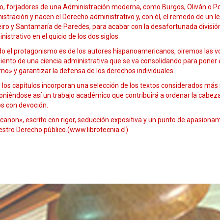
o, forjadores de una Administración moderna, como Burgos, Oliván o Pos
stración y nacen el Derecho administrativo y, con él, el remedo de un l
iro y Santamaría de Paredes, para acabar con la desafortunada división
nistrativo en el quicio de los dos siglos.
o el protagonismo es de los autores hispanoamericanos, oiremos las vo
ento de una ciencia administrativa que se va consolidando para poner e
no» y garantizar la defensa de los derechos individuales.
los capítulos incorporan una selección de los textos considerados más 
iéndose así un trabajo académico que contribuirá a ordenar la cabeza d
os con devoción.
canon», escrito con rigor, seducción expositiva y un punto de apasionam
stro Derecho público.(www.librotecnia.cl)