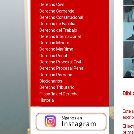
Derecho Civil
Derecho Comercial
Derecho Constitucional
Derecho de Familia
Derecho del Trabajo
Derecho Internacional
Derecho Minero
Derecho Marítimo
Derecho Penal
Derecho Procesal Civil
Derecho Procesal Penal
Derecho Romano
Diccionarios
Derecho Tributario
Bibl
Filosofía del Derecho
Historia
Este 
escrib
El lec
primer