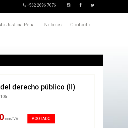
+562 2696 7076
sta Justicia Penal
Noticias
Contacto
del derecho público (II)
9105
0
AGOTADO
con/IVA