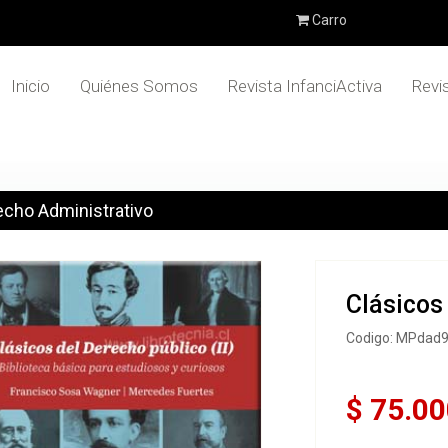
Carro
Inicio
Quiénes Somos
Revista InfanciActiva
Revi
echo Administrativo
Clásicos 
Codigo: MPdad
$ 75.00