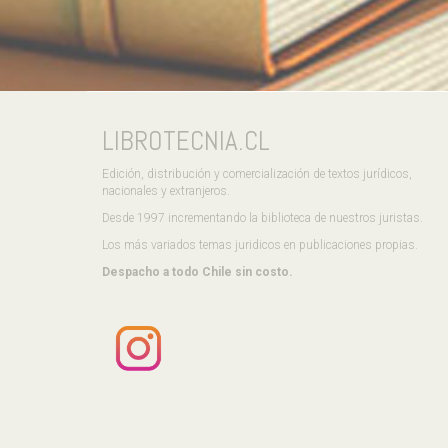
LIBROTECNIA.CL
Edición, distribución y comercialización de textos jurídicos,
nacionales y extranjeros.
Desde 1997 incrementando la biblioteca de nuestros juristas.
Los más variados temas juridicos en publicaciones propias.
Despacho a todo Chile sin costo.