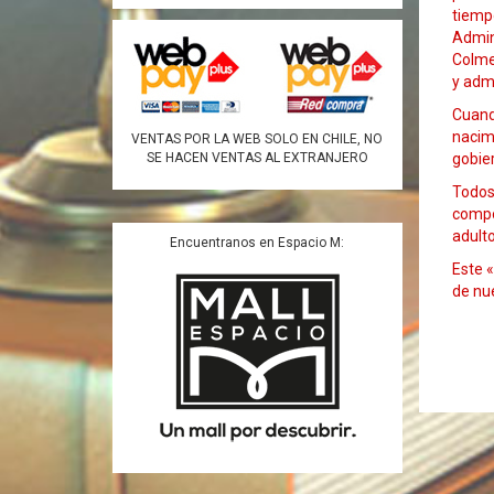
tiemp
Admini
Colme
y admi
Cuand
nacimi
VENTAS POR LA WEB SOLO EN CHILE, NO
gobier
SE HACEN VENTAS AL EXTRANJERO
Todos 
compon
adult
Encuentranos en Espacio M:
Este «
de nue