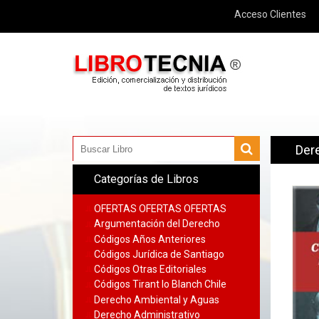
Acceso Clientes
Der
Categorías de Libros
OFERTAS OFERTAS OFERTAS
Argumentación del Derecho
Códigos Años Anteriores
Códigos Jurídica de Santiago
Códigos Otras Editoriales
Códigos Tirant lo Blanch Chile
Derecho Ambiental y Aguas
Derecho Administrativo