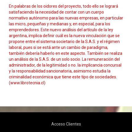
En palabras de los oidores del proyecto, todo ello se logrará
satisfaciendo la necesidad de contar con un cuerpo
normativo autónomo para las nuevas empresas, en particular
las micro, pequeñas y medianas y, en especial, para los
emprendedores. Este nuevo análisis del artículo de la ley
argentina, implica definir cuál es la nueva vinculación que se
propone entre el sistema societario de la S.A.S. y el régimen
laboral, pues si se está ante un cambio de paradigma,
también debería haberlo en este aspecto. También se realiza
un análisis de la S.A.S. de un solo socio. La remuneración del
administrador, de la legitimidad o no. la implicancia concursal
y la responsabilidad sancionatoria, asimismo estudia la
criminalidad económica que tiene este tipo de sociedades.
(www.librotecnia.cl)
Acceso Clientes