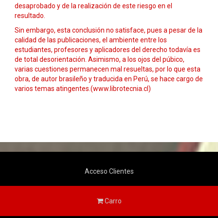
desaprobado y de la realización de este riesgo en el
resultado.
Sin embargo, esta conclusión no satisface, pues a pesar de la
calidad de las publicaciones, el ambiente entre los
estudiantes, profesores y aplicadores del derecho todavía es
de total desorientación. Asimismo, a los ojos del púbico,
varias cuestiones permanecen mal resueltas, por lo que esta
obra, de autor brasileño y traducida en Perú, se hace cargo de
varios temas atingentes.(www.librotecnia.cl)
Acceso Clientes
Carro