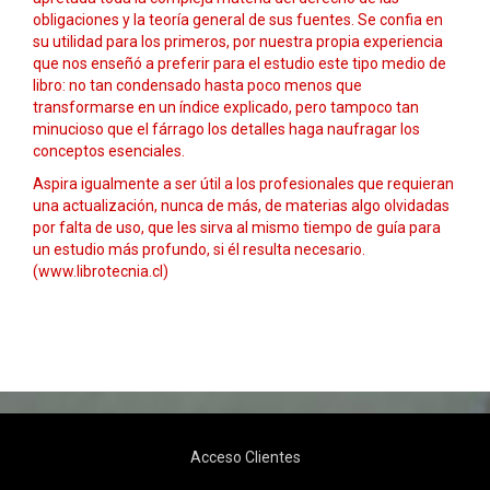
obligaciones y la teoría general de sus fuentes. Se confia en
su utilidad para los primeros, por nuestra propia experiencia
que nos enseñó a preferir para el estudio este tipo medio de
libro: no tan condensado hasta poco menos que
transformarse en un índice explicado, pero tampoco tan
minucioso que el fárrago los detalles haga naufragar los
conceptos esenciales.
Aspira igualmente a ser útil a los profesionales que requieran
una actualización, nunca de más, de materias algo olvidadas
por falta de uso, que les sirva al mismo tiempo de guía para
un estudio más profundo, si él resulta necesario.
(www.librotecnia.cl)
Acceso Clientes