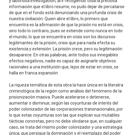
y laboriosa investigación, al ir recogiendo toda la preciosa
información que el libro resume, no pudo dejar de percatarse
de que en el fondo está denunciando una profunda crisis de
nuestra civiliación. Quien abre el libro, lo primero que
encuentra es la afirmación de que la prisión no está en crisis,
sino todo lo contrario, pues se extiende como nunca en todo
el mundo; lo que se encuentra en crisis son los discursos
legitimantes de la prisión, crisis que para nada efecta su
existencia y extensión. La prisión crece, pero su legitimación
desaparece. En otras palabras, ante todos sus innegables
efectos negativos, nadie es capaz de asignarle objetivos
racionales a una institución que, lejos de estar en crisis, se
halla en franca expansión.
La riqueza temática de esta obra la hace única en la literatra
criminológica de la región como análisis del fenómeno de la
prisionización masiva. Puede acelerarse o detenerse,
aumentar o disminuir, según las coyunturas de interés del
poder colonizador de las corporaciones transnacionales, por
lo que estas coyunturas son las que explican sus mutables
tácticas concretas, pero no debe olivdarse que, en cualquier
caso, se trata del mismo poder colonizador y una estrategia
única, que persigue la dominación y el reemplazo del poder