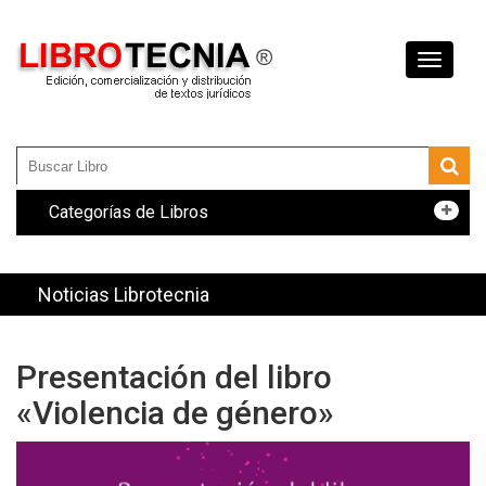
Toggle
navigati
Categorías de Libros
Noticias Librotecnia
Presentación del libro
«Violencia de género»